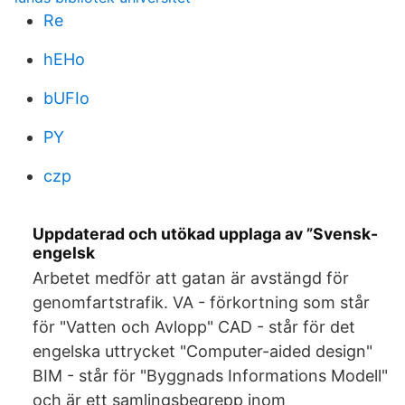
Re
hEHo
bUFIo
PY
czp
Uppdaterad och utökad upplaga av ”Svensk-
engelsk
Arbetet medför att gatan är avstängd för
genomfartstrafik. VA - förkortning som står
för "Vatten och Avlopp" CAD - står för det
engelska uttrycket "Computer-aided design"
BIM - står för "Byggnads Informations Modell"
och är ett samlingsbegrepp inom