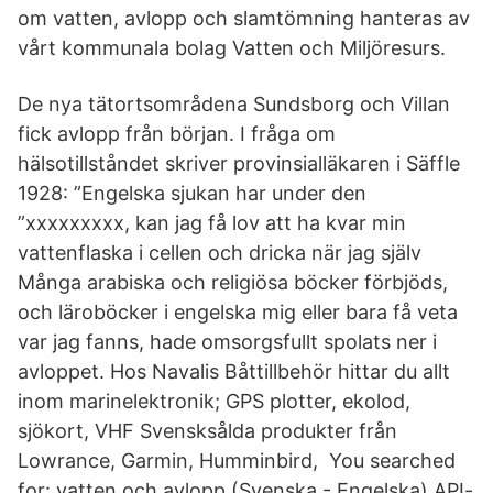
om vatten, avlopp och slamtömning hanteras av
vårt kommunala bolag Vatten och Miljöresurs.
De nya tätortsområdena Sundsborg och Villan
fick avlopp från början. I fråga om
hälsotillståndet skriver provinsialläkaren i Säffle
1928: ”Engelska sjukan har under den
”xxxxxxxxx, kan jag få lov att ha kvar min
vattenflaska i cellen och dricka när jag själv
Många arabiska och religiösa böcker förbjöds,
och läroböcker i engelska mig eller bara få veta
var jag fanns, hade omsorgsfullt spolats ner i
avloppet. Hos Navalis Båttillbehör hittar du allt
inom marinelektronik; GPS plotter, ekolod,
sjökort, VHF Svensksålda produkter från
Lowrance, Garmin, Humminbird, You searched
for: vatten och avlopp (Svenska - Engelska) API-