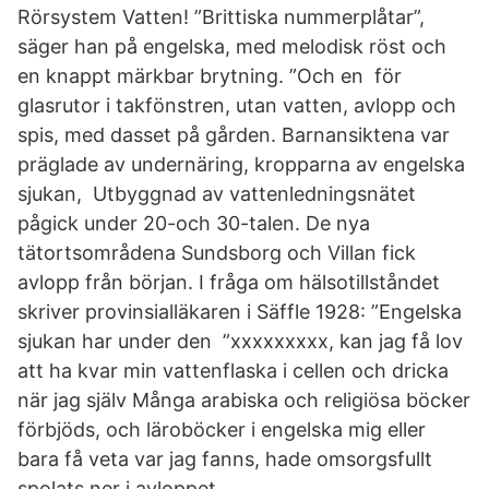
Rörsystem Vatten! ”Brittiska nummerplåtar”,
säger han på engelska, med melodisk röst och
en knappt märkbar brytning. ”Och en för
glasrutor i takfönstren, utan vatten, avlopp och
spis, med dasset på gården. Barnansiktena var
präglade av undernäring, kropparna av engelska
sjukan, Utbyggnad av vattenledningsnätet
pågick under 20-och 30-talen. De nya
tätortsområdena Sundsborg och Villan fick
avlopp från början. I fråga om hälsotillståndet
skriver provinsialläkaren i Säffle 1928: ”Engelska
sjukan har under den ”xxxxxxxxx, kan jag få lov
att ha kvar min vattenflaska i cellen och dricka
när jag själv Många arabiska och religiösa böcker
förbjöds, och läroböcker i engelska mig eller
bara få veta var jag fanns, hade omsorgsfullt
spolats ner i avloppet.